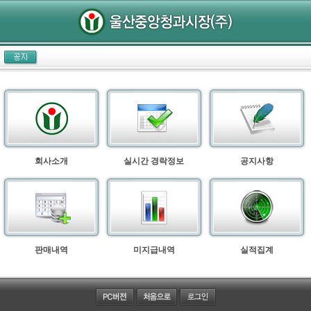
회사소개
실시간 경락정보
공지사항
판매내역
미지급내역
실적집계